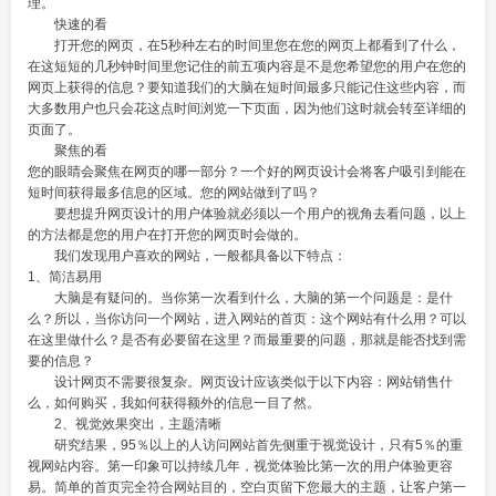
理。
快速的看
打开您的网页，在5秒种左右的时间里您在您的网页上都看到了什么，
在这短短的几秒钟时间里您记住的前五项内容是不是您希望您的用户在您的
网页上获得的信息？要知道我们的大脑在短时间最多只能记住这些内容，而
大多数用户也只会花这点时间浏览一下页面，因为他们这时就会转至详细的
页面了。
聚焦的看
您的眼睛会聚焦在网页的哪一部分？一个好的网页设计会将客户吸引到能在
短时间获得最多信息的区域。您的网站做到了吗？
要想提升网页设计的用户体验就必须以一个用户的视角去看问题，以上
的方法都是您的用户在打开您的网页时会做的。
我们发现用户喜欢的网站，一般都具备以下特点：
1、简洁易用
大脑是有疑问的。当你第一次看到什么，大脑的第一个问题是：是什
么？所以，当你访问一个网站，进入网站的首页：这个网站有什么用？可以
在这里做什么？是否有必要留在这里？而最重要的问题，那就是能否找到需
要的信息？
设计网页不需要很复杂。网页设计应该类似于以下内容：网站销售什
么，如何购买，我如何获得额外的信息一目了然。
2、视觉效果突出，主题清晰
研究结果，95％以上的人访问网站首先侧重于视觉设计，只有5％的重
视网站内容。第一印象可以持续几年，视觉体验比第一次的用户体验更容
易。简单的首页完全符合网站目的，空白页留下您最大的主题，让客户第一